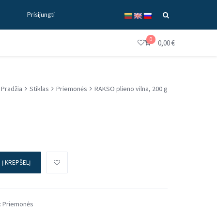
Prisijungti
0
0,00
€
Pradžia
Stiklas
Priemonės
RAKSO plieno vilna, 200 g
Į KREPŠELĮ
:
Priemonės