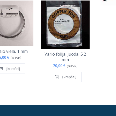
alo viela, 1 mm
Vario folija, juoda, 5.2
Flexi-gla
6,00
€
(su PVM)
mm
20,
20,00
€
(su PVM)
Į krepšelį
Į krepšelį