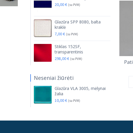
20,00
€
(su PVM)
Glazūra SPP 8080, balta
kraklė
7,00
€
(su PVM)
Stiklas 152SF,
transparentinis
298,00
€
(su PVM)
Pati
Neseniai žiūrėti
Glazūra VLA 3005, mėlynai
žalia
10,00
€
(su PVM)