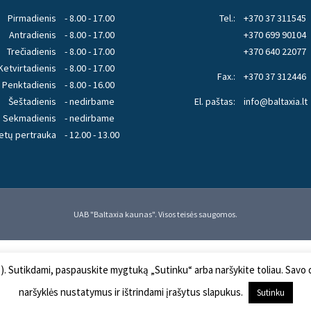
Pirmadienis
- 8.00 - 17.00
Tel.:
+370 37 311545
Antradienis
- 8.00 - 17.00
+370 699 90104
Trečiadienis
- 8.00 - 17.00
+370 640 22077
Ketvirtadienis
- 8.00 - 17.00
Fax.:
+370 37 312446
Penktadienis
- 8.00 - 16.00
Šeštadienis
- nedirbame
El. paštas:
info@baltaxia.lt
Sekmadienis
- nedirbame
etų pertrauka
- 12.00 - 13.00
UAB "Baltaxia kaunas". Visos teisės saugomos.
s). Sutikdami, paspauskite mygtuką „Sutinku“ arba naršykite toliau. Savo
naršyklės nustatymus ir ištrindami įrašytus slapukus.
Sutinku