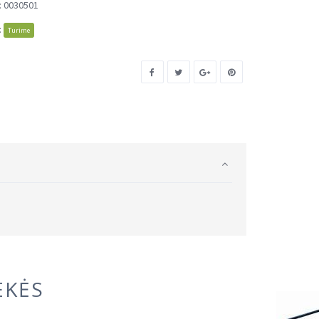
:
0030501
:
Turime
EKĖS