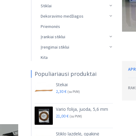
Stiklai
Dekoravimo medžiagos
Priemonės
Įrankiai stiklui
Įrengimai stiklui
Kita
APR
Populiariausi produktai
Stekai
RAKS
2,30
€
(su PVM)
Vario folija, juoda, 5,6 mm
21,00
€
(su PVM)
Stiklo lazdelė, opakinė