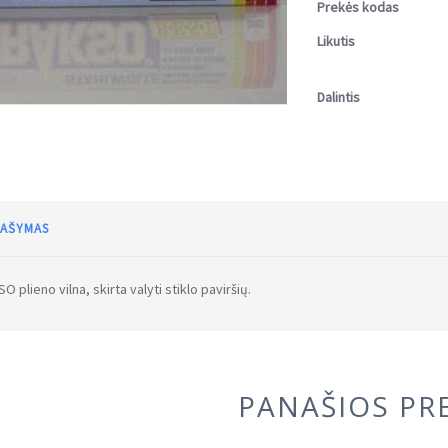
Prekės kodas
Likutis
Dalintis
AŠYMAS
O plieno vilna, skirta valyti stiklo paviršių.
PANAŠIOS PR