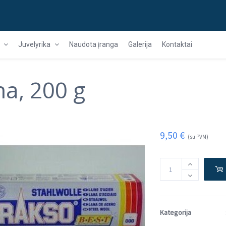
Juvelyrika
Naudota įranga
Galerija
Kontaktai
na, 200 g
9,50
€
(su PVM)
Kategorija