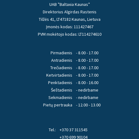
UAB ”Baltaxia Kaunas”
Direktorius Algirdas Rastenis
Tilžės 41, LT47182 Kaunas, Lietuva
Įmonės kodas: 111427467
PVM mokėtojo kodas: LT114274610
Pirmadienis
- 8.00 - 17.00
Antradienis
- 8.00 - 17.00
Trečiadienis
- 8.00 - 17.00
Ketvirtadienis
- 8.00 - 17.00
Penktadienis
- 8.00 - 16.00
Šeštadienis
- nedirbame
Sekmadienis
- nedirbame
Pietų pertrauka
- 12.00 - 13.00
Tel.:
+370 37 311545
+370 699 90104