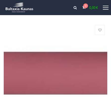
0
0,00
€