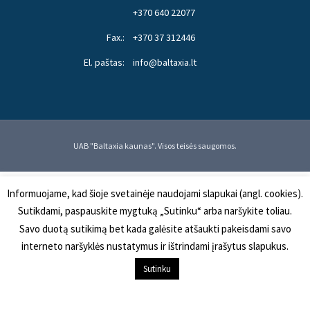
+370 640 22077
Fax.:
+370 37 312446
El. paštas:
info@baltaxia.lt
UAB "Baltaxia kaunas". Visos teisės saugomos.
Informuojame, kad šioje svetainėje naudojami slapukai (angl. cookies).
Sutikdami, paspauskite mygtuką „Sutinku“ arba naršykite toliau.
Savo duotą sutikimą bet kada galėsite atšaukti pakeisdami savo
interneto naršyklės nustatymus ir ištrindami įrašytus slapukus.
Sutinku