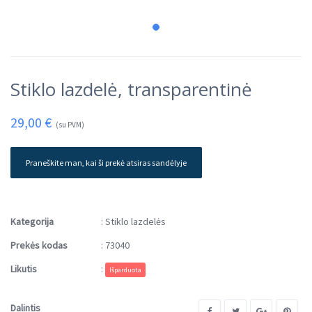
Stiklo lazdelė, transparentinė
29,00
€
(su PVM)
Praneškite man, kai ši prekė atsiras sandėlyje
Kategorija
:
Stiklo lazdelės
Prekės kodas
:
73040
Likutis
:
Išparduota
Dalintis