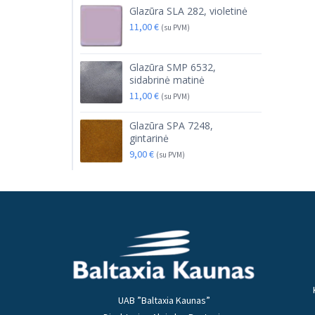
Glazūra SLA 282, violetinė
11,00
€
(su PVM)
Glazūra SMP 6532,
sidabrinė matinė
11,00
€
(su PVM)
Glazūra SPA 7248,
gintarinė
9,00
€
(su PVM)
UAB ”Baltaxia Kaunas”