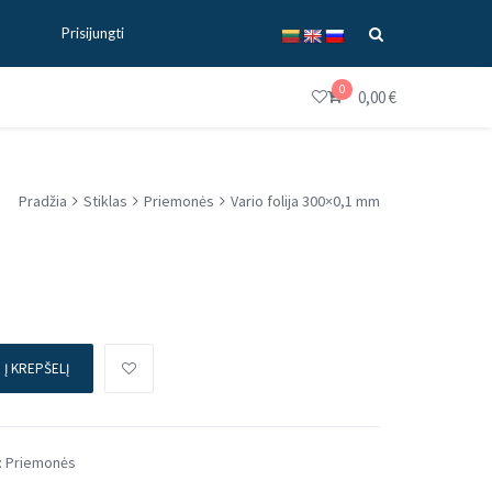
Prisijungti
0
0,00
€
Pradžia
Stiklas
Priemonės
Vario folija 300×0,1 mm
Į KREPŠELĮ
:
Priemonės