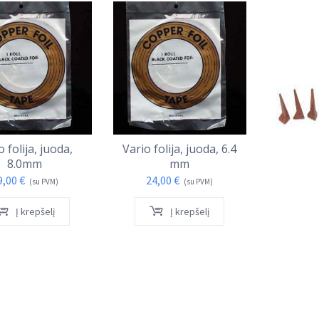
o folija, juoda,
Vario folija, juoda, 6.4
Vario 
8.0mm
mm
18,
9,00
€
24,00
€
(su PVM)
(su PVM)
Į krepšelį
Į krepšelį