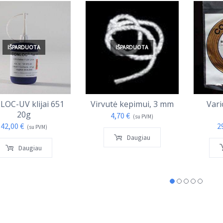
IŠPARDUOTA
IŠPARDUOTA
OC-UV klijai 651
Virvutė kepimui, 3 mm
Vari
20g
4,70
€
(su PVM)
42,00
€
2
(su PVM)
Daugiau
Daugiau