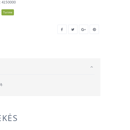
:
4150000
:
Turime
ą.
EKĖS