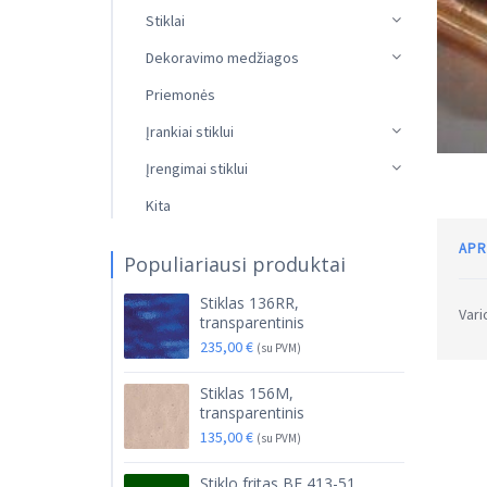
Stiklai
Dekoravimo medžiagos
Priemonės
Įrankiai stiklui
Įrengimai stiklui
Kita
APR
Populiariausi produktai
Stiklas 136RR,
Vari
transparentinis
235,00
€
(su PVM)
Stiklas 156M,
transparentinis
135,00
€
(su PVM)
Stiklo fritas BF 413-51,