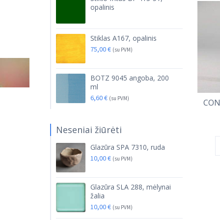
opalinis
Stiklas A167, opalinis
75,00
€
(su PVM)
BOTZ 9045 angoba, 200
ml
6,60
€
(su PVM)
CONL
Neseniai žiūrėti
Glazūra SPA 7310, ruda
10,00
€
(su PVM)
Glazūra SLA 288, mėlynai
žalia
10,00
€
(su PVM)