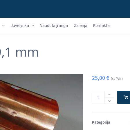
Juvelyrika
Naudota įranga
Galerija
Kontaktai
×0,1 mm
25,00
€
(su PVM)
Kategorija