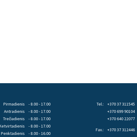
Pirmadienis
- 8.00 - 17.00
Tel.:
+370 37 311545
Antradienis
- 8.00 - 17.00
+370 699 90104
Trečiadienis
- 8.00 - 17.00
+370 640 22077
Ketvirtadienis
- 8.00 - 17.00
Fax.:
+370 37 312446
Penktadienis
- 8.00 - 16.00