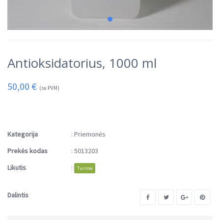
Antioksidatorius, 1000 ml
50,00
€
(su PVM)
Kategorija
:
Priemonės
Prekės kodas
:
5013203
Likutis
:
Turime
Dalintis