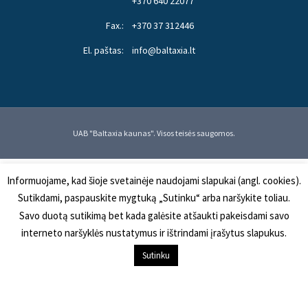
+370 640 22077
Fax.:
+370 37 312446
El. paštas:
info@baltaxia.lt
UAB "Baltaxia kaunas". Visos teisės saugomos.
Informuojame, kad šioje svetainėje naudojami slapukai (angl. cookies).
Sutikdami, paspauskite mygtuką „Sutinku“ arba naršykite toliau.
Savo duotą sutikimą bet kada galėsite atšaukti pakeisdami savo
interneto naršyklės nustatymus ir ištrindami įrašytus slapukus.
Į KREPŠELĮ
Sutinku