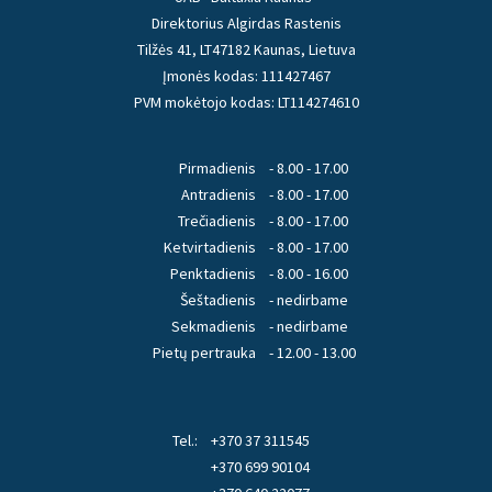
Direktorius Algirdas Rastenis
Tilžės 41, LT47182 Kaunas, Lietuva
Įmonės kodas: 111427467
PVM mokėtojo kodas: LT114274610
Pirmadienis
- 8.00 - 17.00
Antradienis
- 8.00 - 17.00
Trečiadienis
- 8.00 - 17.00
Ketvirtadienis
- 8.00 - 17.00
Penktadienis
- 8.00 - 16.00
Šeštadienis
- nedirbame
Sekmadienis
- nedirbame
Pietų pertrauka
- 12.00 - 13.00
Tel.:
+370 37 311545
+370 699 90104