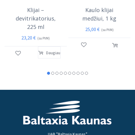
Klijai –
Kaulo klijai
devitrikatorius,
medžiui, 1 kg
225 ml
25,00
€
(su PVM)
23,20
€
(su PVM)
Daugiau
UAB ”Baltaxia Kaunas”