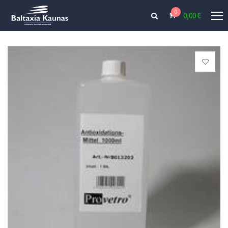
0
0,00
€